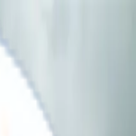
الحلول
نظام إدارة الانبعاثات
تقارير ESG
التعويض
الموارد
اللوائح
جاهزية GRI
البدء
دراسات حالة
الأسئلة الشائعة
المدونة
من نحن
تواصل معنا